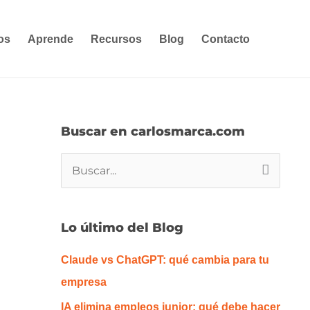
os
Aprende
Recursos
Blog
Contacto
Buscar en carlosmarca.com
B
u
s
Lo último del Blog
c
Claude vs ChatGPT: qué cambia para tu
a
empresa
r
p
IA elimina empleos junior: qué debe hacer