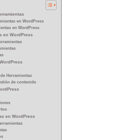
Herramientas
ramientas en WordPress
mientas en WordPress
as en WordPress
erramientas
amientas
as
n WordPress
 de Herramientas
estión de contenido
WordPress
ciones
rtos
tas en WordPress
Herramientas
ntas
os