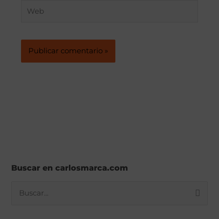
Web
Buscar en carlosmarca.com
B
u