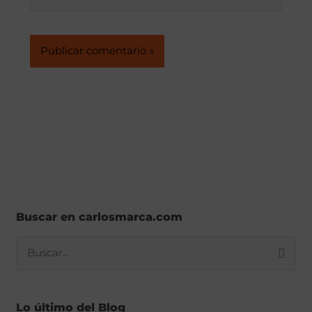
Buscar en carlosmarca.com
B
u
s
Lo último del Blog