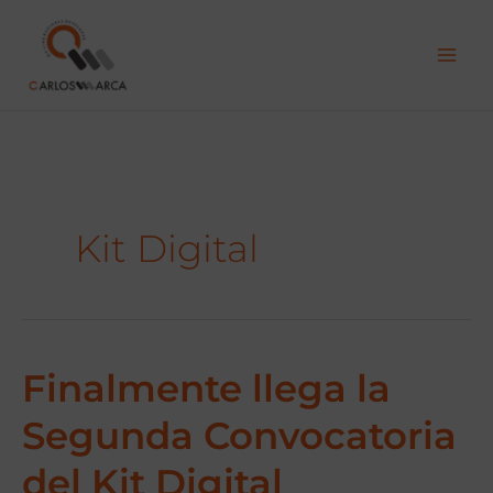
Ir
al
contenido
Kit Digital
Finalmente llega la
Finalmente
llega
Segunda Convocatoria
la
Segunda
del Kit Digital
Convocatoria