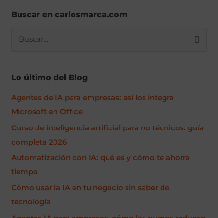
Buscar en carlosmarca.com
B
u
s
Lo último del Blog
c
Agentes de IA para empresas: así los integra
a
Microsoft en Office
r
p
Curso de inteligencia artificial para no técnicos: guía
o
completa 2026
r
Automatización con IA: qué es y cómo te ahorra
:
tiempo
Cómo usar la IA en tu negocio sin saber de
tecnología
Agentes IA para empresas: cómo las pymes reducen