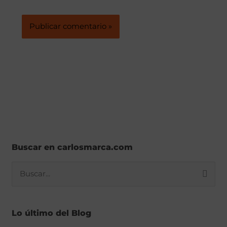
Buscar en carlosmarca.com
B
u
s
Lo último del Blog
c