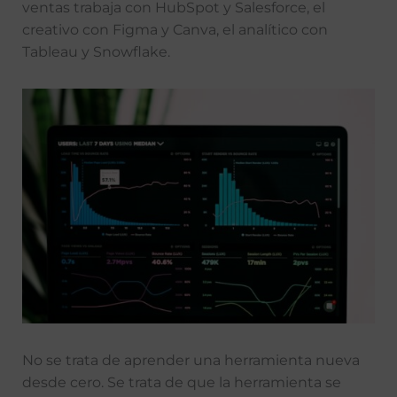
ventas trabaja con HubSpot y Salesforce, el
creativo con Figma y Canva, el analítico con
Tableau y Snowflake.
No se trata de aprender una herramienta nueva
desde cero. Se trata de que la herramienta se