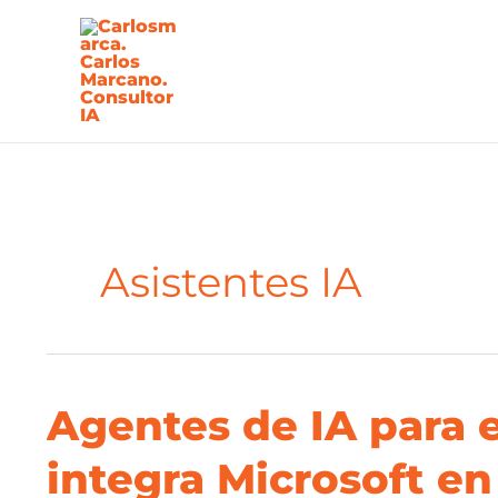
Ir
al
contenido
Asistentes IA
Agentes de IA para e
Agentes
de
integra Microsoft en
IA
para