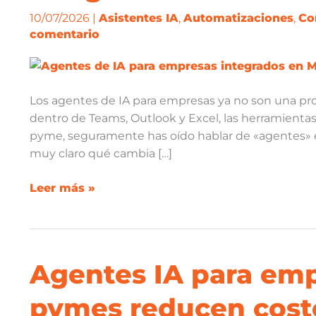
empresas:
10/07/2026
|
Asistentes IA
,
Automatizaciones
,
Co
así
comentario
los
integra
Microsoft
Los agentes de IA para empresas ya no son una pro
en
dentro de Teams, Outlook y Excel, las herramientas 
Office
pyme, seguramente has oído hablar de «agentes» 
muy claro qué cambia […]
Leer más »
Agentes IA para emp
Agentes
IA
pymes reducen coste
para