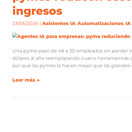
empresas:
ingresos
cómo
las
pymes
23/06/2026
|
Asistentes IA
,
Automatizaciones
,
IA
reducen
costes
sin
Una pyme pasó de 48 a 30 empleados sin perder i
perder
dólares al año reemplazando cuatro herramientas con 
ingresos
por qué las pymes lo hacen mejor que las grandes 
Leer más »