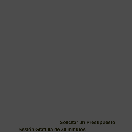
¿Cómo te
puedo
ayudar?
Hoy en día hacer una página web es sencillo. H
plataformas para lograr este objetivo. Ahora, otr
distinta es hacer una Web Profesional.
Si es
, contáctame a
lo que quieres para tu negocio
siguiente formulario.
También puedes
, o Soli
Solicitar un Presupuesto
conmigo.
Sesión Gratuita de 30 minutos