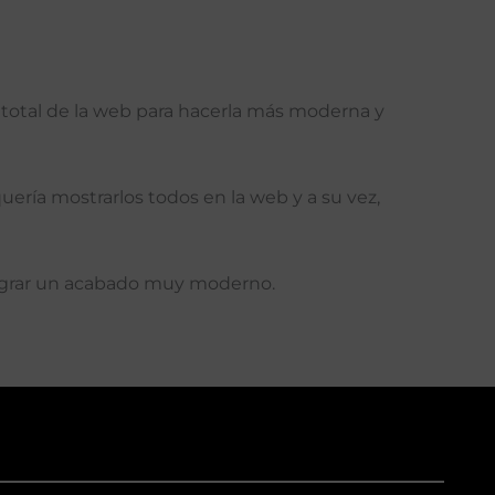
 total de la web para hacerla más moderna y
ría mostrarlos todos en la web y a su vez,
 lograr un acabado muy moderno.