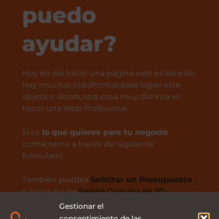
puedo
ayudar?
Hoy en día hacer una página web es sencillo.
Hay muchas plataformas para lograr este
objetivo. Ahora, otra cosa muy distinta es
hacer una Web Profesional.
Si es
lo que quieres para tu negocio
,
contáctame a través del siguiente
formulario.
También puedes
Solicitar un Presupuesto
,
o Solicitar una
Sesión Gratuita de 30
minutos
conmigo.
Gestionar el
consentimiento de las