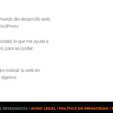
 mundo del desarrollo web,
WordPress.
icidad, lo que me ayuda a
es, para así poder
es realizar tu web en
objetivo.
S RESERVADOS |
AVISO LEGAL
|
POLÍTICA DE PRIVACIDAD
|