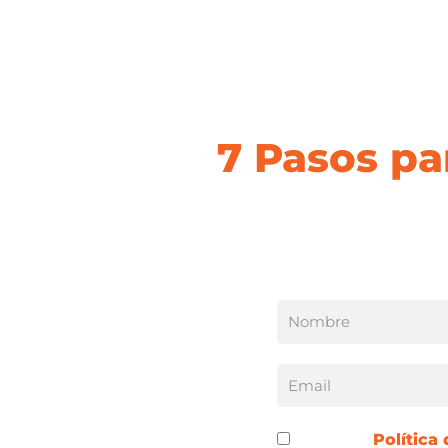
Descarga l
7 Pasos pa
Una guía fácil para la crea
Acepto la
Política