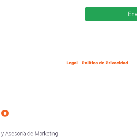
Env
A los efectos previstos en el Regla
informa que los datos personales que
a un fichero de CARLOS MARCANO. 
Legal
y
Política de Privacidad
.
no
s
y Asesoría de Marketing