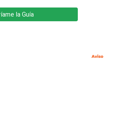
íame la Guía
mento General de Protección de Datos (RGPD), se le
 nos facilita a través de este formulario se incorporarán
Puede ver información detallada en nuestro
Aviso