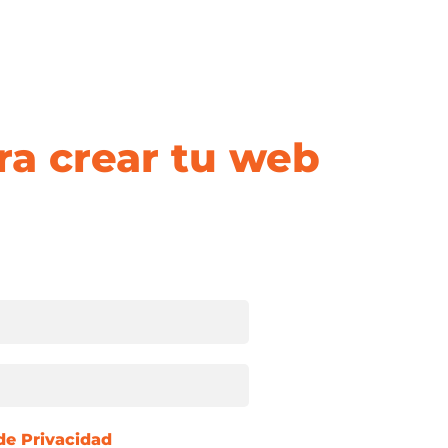
a Guía:
ra crear tu web
ción de tu sitio WEB usando WordPress
 de Privacidad